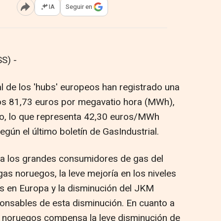
IA
Seguir en
Abrir opciones para compartir
S) -
al de los 'hubs' europeos han registrado una
los 81,73 euros por megavatio hora (MWh),
ero, lo que representa 42,30 euros/MWh
egún el último boletín de GasIndustrial.
 a los grandes consumidores de gas del
gas noruegos, la leve mejoría en los niveles
 en Europa y la disminución del JKM
ponsables de esta disminución. En cuanto a
jos noruegos compensa la leve disminución de