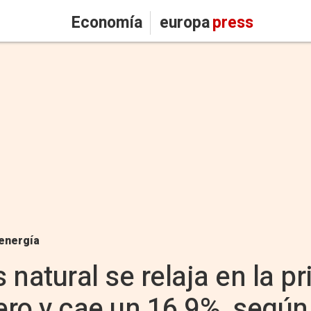
Economía
europa
press
energía
s natural se relaja en la p
ro y cae un 16,9%, según