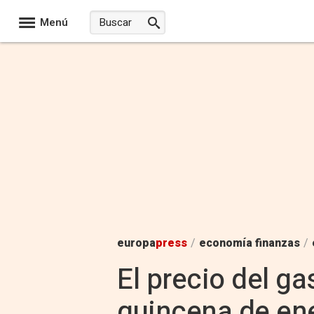
Menú
europa
press
/
economía finanzas
/
El precio del ga
quincena de ene