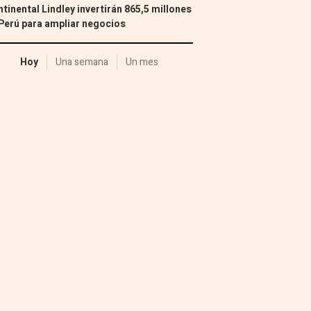
tinental Lindley invertirán 865,5 millones
Perú para ampliar negocios
Hoy
Una semana
Un mes