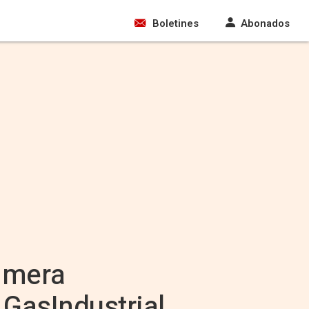
Boletines
Abonados
rimera
 GasIndustrial