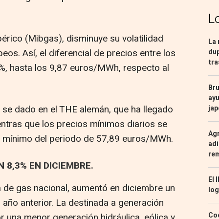
L
érico (Mibgas), disminuye su volatilidad
La 
eos. Así, el diferencial de precios entre los
dup
tra
9%, hasta los 9,87 euros/MWh, respecto al
Bru
ayu
s se dado en el THE alemán, que ha llegado
ja
ntras que los precios mínimos diarios se
Agr
el mínimo del periodo de 57,89 euros/MWh.
adi
re
 8,3% EN DICIEMBRE.
El 
 de gas nacional, aumentó en diciembre un
log
año anterior. La destinada a generación
Coc
r una menor generación hidráulica, eólica y