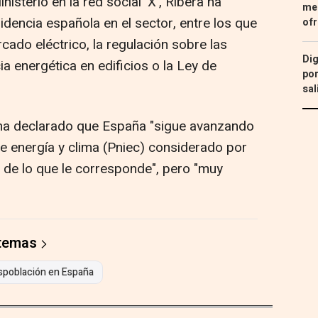
isterio en la red social 'X', Ribera ha
med
dencia española en el sector, entre los que
ofr
ado eléctrico, la regulación sobre las
Dig
ia energética en edificios o la Ley de
por
sal
ra ha declarado que España "sigue avanzando
de energía y clima (Pniec) considerado por
de lo que le corresponde", pero "muy
 temas
spoblación en España