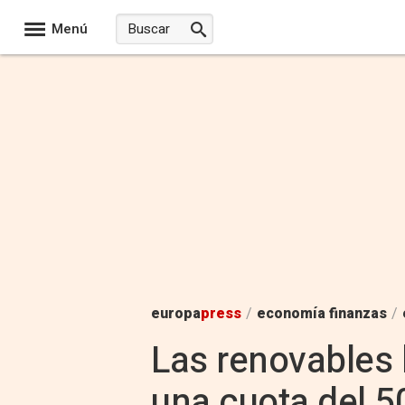
Menú
europa
press
/
economía finanzas
/
Las renovables 
una cuota del 5