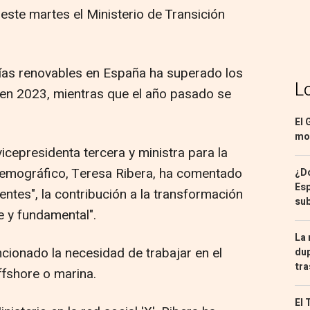
ste martes el Ministerio de Transición
ías renovables en España ha superado los
L
en 2023, mientras que el año pasado se
El 
mon
icepresidenta tercera y ministra para la
 Demográfico, Teresa Ribera, ha comentado
¿Dó
Esp
ntes", la contribución a la transformación
sub
e y fundamental".
La 
cionado la necesidad de trabajar en el
dup
tra
ffshore o marina.
El 