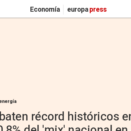
Economía
europa
press
energía
baten récord históricos 
0,8% del 'mix' nacional e