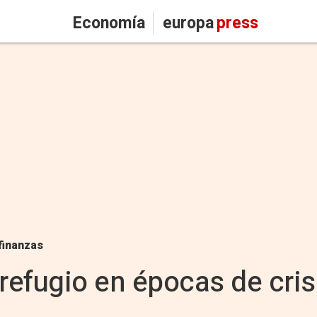
Economía
europa
press
finanzas
r refugio en épocas de crisi