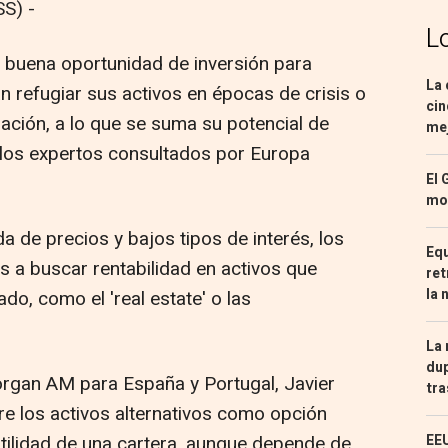
S) -
L
a buena oportunidad de inversión para
La 
n refugiar sus activos en épocas de crisis o
cin
flación, a lo que se suma su potencial de
mej
 los expertos consultados por Europa
El 
mon
a de precios y bajos tipos de interés, los
Equ
s a buscar rentabilidad en activos que
ret
la 
o, como el 'real estate' o las
La 
dup
rgan AM para España y Portugal, Javier
tra
re los activos alternativos como opción
EEU
latilidad de una cartera, aunque depende de