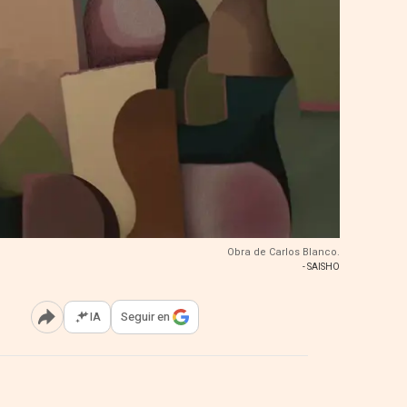
Obra de Carlos Blanco.
- SAISHO
IA
Seguir en
Abrir opciones para compartir