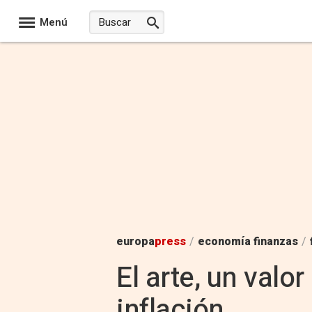
Menú
europa
press
/
economía finanzas
/
El arte, un valo
inflación