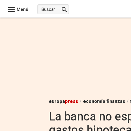
Menú
europa
press
/
economía finanzas
/
La banca no esp
gastos hipoteca