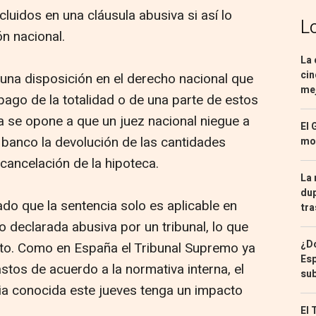
cluidos en una cláusula abusiva si así lo
L
ón nacional.
La 
cin
 una disposición en el derecho nacional que
mej
ago de la totalidad o de una parte de estos
ia se opone a que un juez nacional niegue a
El 
 banco la devolución de las cantidades
mon
 cancelación de la hipoteca.
La 
dup
o que la sentencia solo es aplicable en
tra
o declarada abusiva por un tribunal, lo que
¿Dó
eto. Como en España el Tribunal Supremo ya
Esp
stos de acuerdo a la normativa interna, el
sub
ia conocida este jueves tenga un impacto
El 