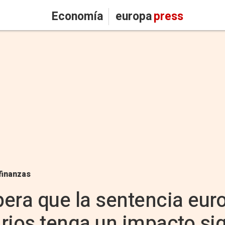
Economía
europa
press
finanzas
era que la sentencia eur
rios tenga un impacto sig