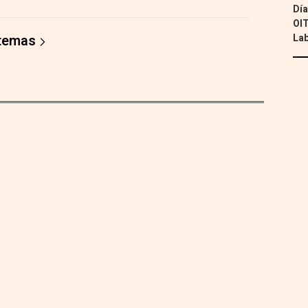
Día
OIT
Lab
 temas