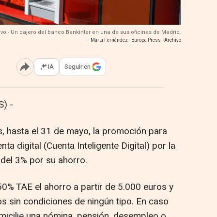
ivo - Un cajero del banco Bankinter en una de sus oficinas de Madrid.
- Marta Fernández - Europa Press - Archivo
IA
Seguir en
Abrir opciones para compartir
) -
, hasta el 31 de mayo, la promoción para
ta digital (Cuenta Inteligente Digital) por la
 del 3% por su ahorro.
0% TAE el ahorro a partir de 5.000 euros y
 sin condiciones de ningún tipo. En caso
omicilie una nómina, pensión, desempleo o