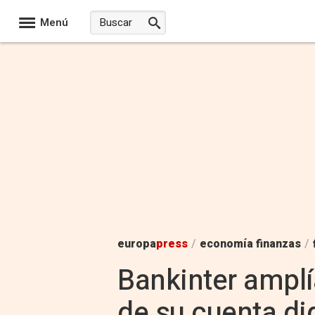
Menú
europa
press
/
economía finanzas
/
Bankinter amplí
de su cuenta di