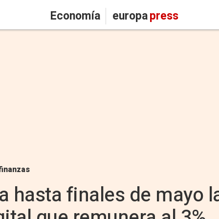
Economía
europa
press
finanzas
a hasta finales de mayo 
gital que remunera al 3%