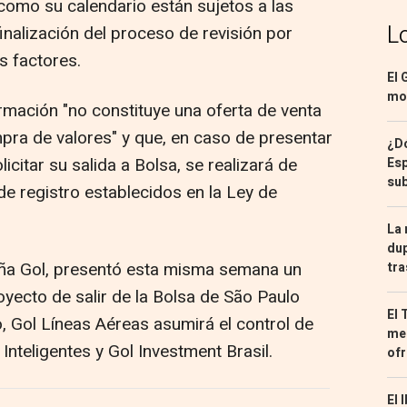
a como su calendario están sujetos a las
L
inalización del proceso de revisión por
s factores.
El 
mon
rmación "no constituye una oferta de venta
mpra de valores" y que, en caso de presentar
¿Dó
citar su salida a Bolsa, se realizará de
Esp
sub
de registro establecidos en la Ley de
La 
dup
leña Gol, presentó esta misma semana un
tra
oyecto de salir de la Bolsa de São Paulo
El 
, Gol Líneas Aéreas asumirá el control de
med
nteligentes y Gol Investment Brasil.
ofr
El 