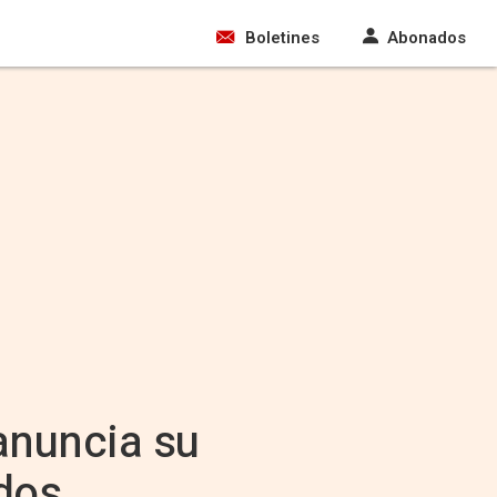
Boletines
Abonados
 anuncia su
idos