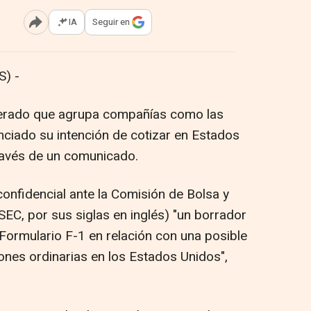
IA
Seguir en
Abrir opciones para compartir
) -
merado que agrupa compañías como las
nciado su intención de cotizar en Estados
ravés de un comunicado.
onfidencial ante la Comisión de Bolsa y
EC, por sus siglas en inglés) "un borrador
 Formulario F-1 en relación con una posible
iones ordinarias en los Estados Unidos",