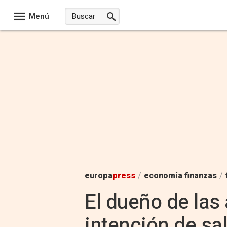
Menú
europa
press
/
economía finanzas
/
El dueño de las
intención de sa