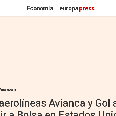
Economía
europa
press
finanzas
 aerolíneas Avianca y Gol
lir a Bolsa en Estados Un