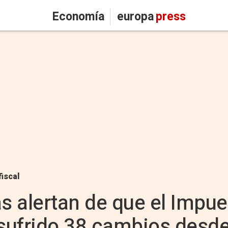
Economía
europa
press
fiscal
 alertan de que el Impue
sufrido 38 cambios desd