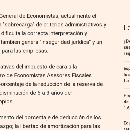
o General de Economistas, actualmente el
 "sobrecarga" de criterios administrativos y
L
dificulta la correcta interpretación y
 también genera "inseguridad jurídica" y un
¿De
sus
 para las empresas.
req
ativas del impuesto de cara a la
Esp
stro de Economistas Asesores Fiscales
los
tur
orcentaje de la reducción de la reserva de
a disminución de 5 a 3 años del
His
opios.
de 
1.6
mento del porcentaje de deducción de los
Equ
zgo; la libertad de amortización para las
ret