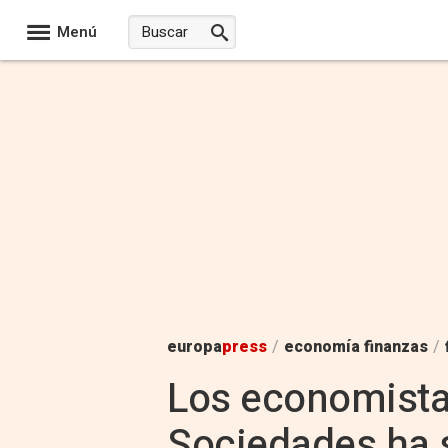
Menú
europa
press
/
economía finanzas
/
Los economistas
Sociedades ha 