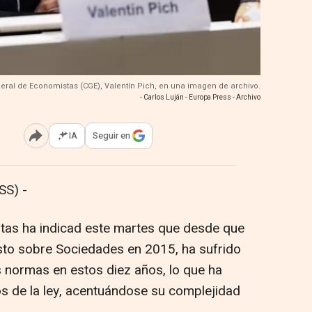
neral de Economistas (CGE), Valentín Pich, en una imagen de archivo.
- Carlos Luján - Europa Press - Archivo
IA
Seguir en
Abrir opciones para compartir
SS) -
tas ha indicad este martes que desde que
sto sobre Sociedades en 2015, ha sufrido
 normas en estos diez años, lo que ha
os de la ley, acentuándose su complejidad