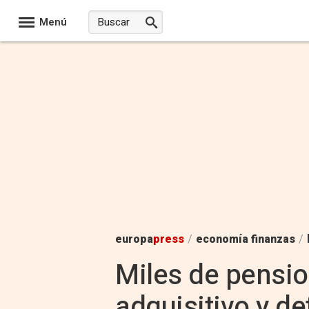
Menú
europa
press
/
economía finanzas
/
Miles de pensio
adquisitivo y d