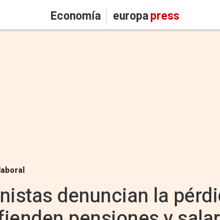
Economía
europa
press
laboral
nistas denuncian la pérd
efienden pensiones y salar