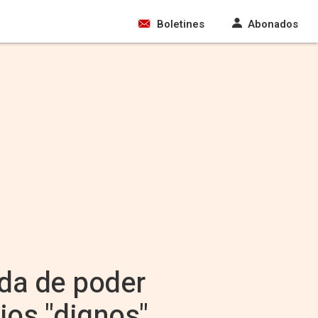
Boletines
Abonados
ida de poder
ios "dignos"