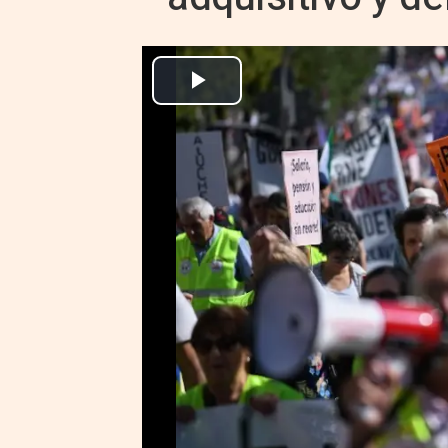
Miles de pensionistas denuncian la pérdi
Europa Press Economía Finanzas
Publicado: sábado, 15 octubre 2022 14:26
MADRID, 15 Oct. (EUROPA PRES
Pensionistas de diferentes co
este sábado en Madrid para exigi
respecto al incremento del IPC 
60% del salario medio.
Un total de 15.000 manifestantes
Gobierno en Madrid, han recorri