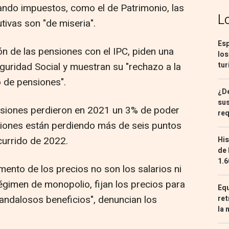
ndo impuestos, como el de Patrimonio, las
L
tivas son "de miseria".
Esp
ón de las pensiones con el IPC, piden una
los
eguridad Social y muestran su "rechazo a la
tur
o de pensiones".
¿De
sus
siones perdieron en 2021 un 3% de poder
req
nsiones están perdiendo más de seis puntos
currido de 2022.
His
de 
1.6
ento de los precios no son los salarios ni
égimen de monopolio, fijan los precios para
Equ
andalosos beneficios", denuncian los
ret
la 