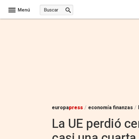
Menú
europa
press
/
economía finanzas
/
La UE perdió ce
casi una cuarta