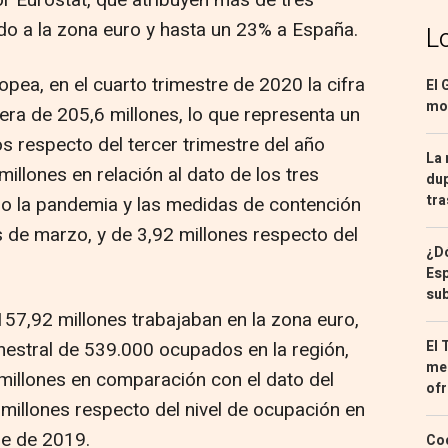
r Eurostat, que atribuyen más de tres
do a la zona euro y hasta un 23% a España.
L
opea, en el cuarto trimestre de 2020 la cifra
El 
mon
ra de 205,6 millones, lo que representa un
 respecto del tercer trimestre del año
La 
illones en relación al dato de los tres
dup
tra
 la pandemia y las medidas de contención
de marzo, y de 3,92 millones respecto del
¿Dó
Esp
sub
157,92 millones trabajaban en la zona euro,
El 
imestral de 539.000 ocupados en la región,
med
millones en comparación con el dato del
ofr
 millones respecto del nivel de ocupación en
re de 2019.
Coc