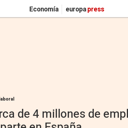
Economía
europa
press
laboral
rca de 4 millones de emp
 parte en España