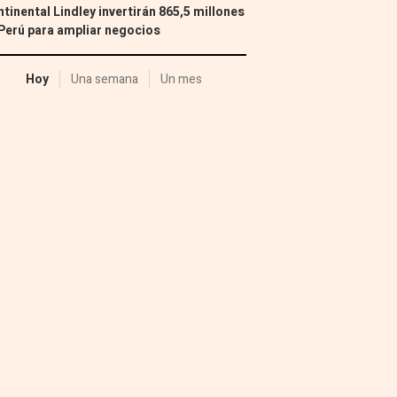
tinental Lindley invertirán 865,5 millones
Perú para ampliar negocios
Hoy
Una semana
Un mes