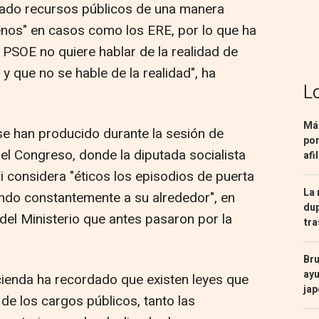
usado recursos públicos de una manera
nos" en casos como los ERE, por lo que ha
l PSOE no quiere hablar de la realidad de
y que no se hable de la realidad", ha
L
Más
se han producido durante la sesión de
por
del Congreso, donde la diputada socialista
afi
si considera "éticos los episodios de puerta
La 
endo constantemente a su alrededor", en
dup
del Ministerio que antes pasaron por la
tra
Bru
ayu
acienda ha recordado que existen leyes que
ja
 de los cargos públicos, tanto las