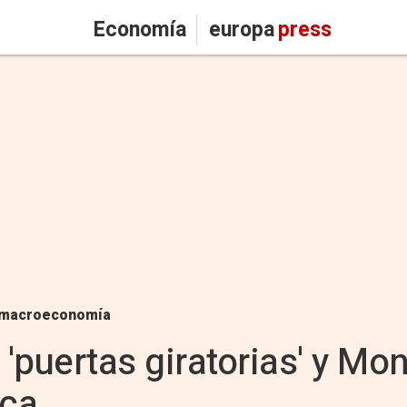
Economía
europa
press
macroeconomía
 'puertas giratorias' y Mo
ica