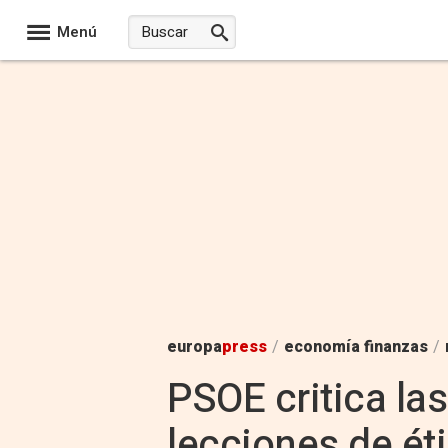
Menú
europa
press
/
economía finanzas
/
PSOE critica las
lecciones de ét