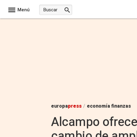
Menú
europa
press
/
economía finanzas
Alcampo ofrece 
cambio de ampli