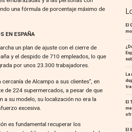
eres embarazadas y a las personas con
iendo una fórmula de porcentaje máximo de
L
.
El 
mon
S EN ESPAÑA
rcha un plan de ajuste con el cierre de
¿Dó
Esp
ña y el despido de 710 empleados, lo que
sub
tegrada por unos 23.300 trabajadores.
La 
 cercanía de Alcampo a sus clientes", en
dup
tra
ete de 224 supermercados, a pesar de que
 a su modelo, su localización no era la
El 
sfuerzo excesiva.
med
ofr
ión es fundamental recuperar los
El 