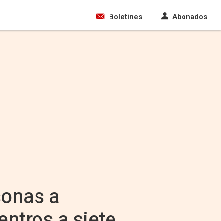
Boletines
Abonados
sonas a
entros a siete