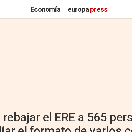
Economía
europa
press
rebajar el ERE a 565 per
ar el formato de varios c