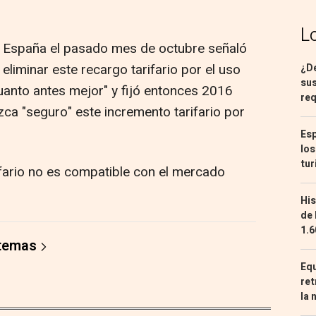
L
 a España el pasado mes de octubre señaló
eliminar este recargo tarifario por el uso
¿De
sus
uanto antes mejor" y fijó entonces 2016
req
ca "seguro" este incremento tarifario por
Esp
los
tur
ifario no es compatible con el mercado
His
de 
1.6
 temas
Equ
ret
la 