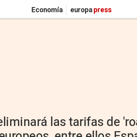
Economía
europa
press
liminará las tarifas de 'r
europeos, entre ellos Esp