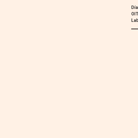
Día
OIT
Lab