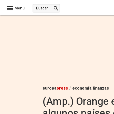
Menú
europa
press
/
economía finanzas
(Amp.) Orange e
algunos países 