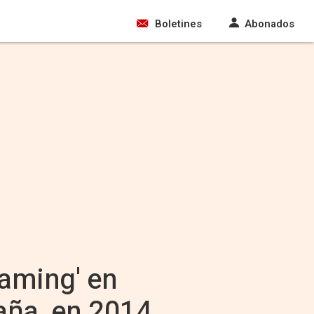
Boletines
Abonados
oaming' en
aña, en 2014