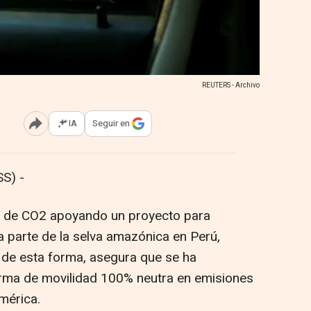
REUTERS - Archivo
IA
Seguir en
Abrir opciones para compartir
S) -
 de CO2 apoyando un proyecto para
a parte de la selva amazónica en Perú,
 de esta forma, asegura que se ha
orma de movilidad 100% neutra en emisiones
mérica.