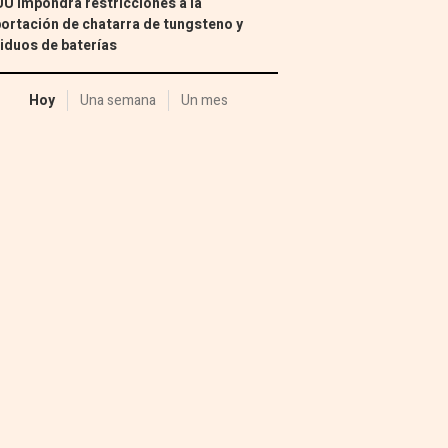
U impondrá restricciones a la
ortación de chatarra de tungsteno y
iduos de baterías
Hoy
Una semana
Un mes