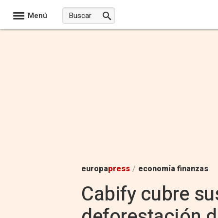
Menú
europa
press
/
economía finanzas
Cabify cubre s
deforestación d