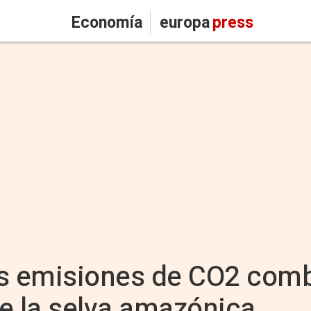
Economía
europa
press
us emisiones de CO2 comb
e la selva amazónica