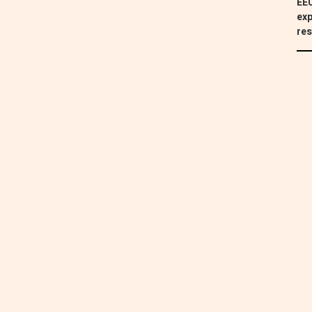
EEU
exp
res