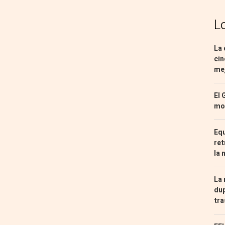
L
La 
cin
mej
El 
mon
Equ
ret
la 
La 
dup
tra