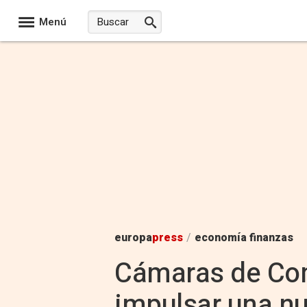
Menú
europa
press
/
economía finanzas
Cámaras de Com
impulsar una nu