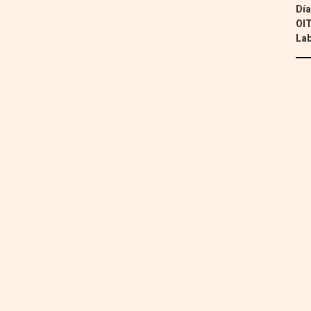
Día
OIT
Lab