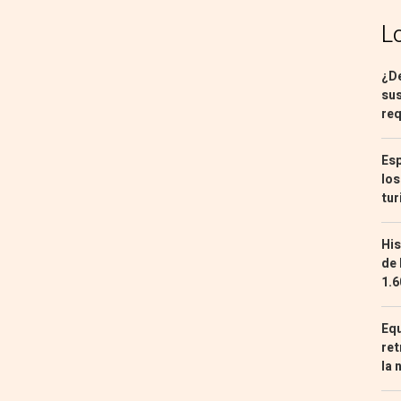
L
¿De
sus
req
Esp
los
tur
His
de 
1.6
Equ
ret
la 