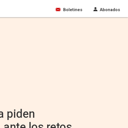
Boletines
Abonados
a piden
ante los retos