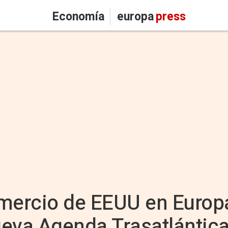
Economía
europa
press
ercio de EEUU en Europ
eva Agenda Trasatlántica 