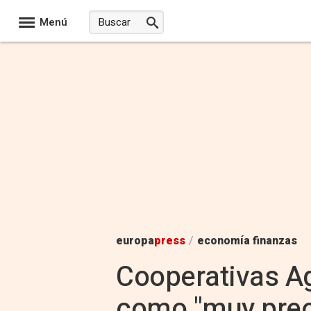
Menú
europa
press
/
economía finanzas
Cooperativas Ag
como "muy preo