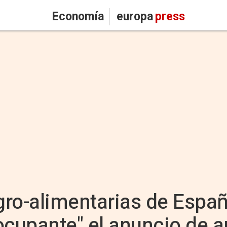
Economía
europa
press
ro-alimentarias de España
cupante" el anuncio de a