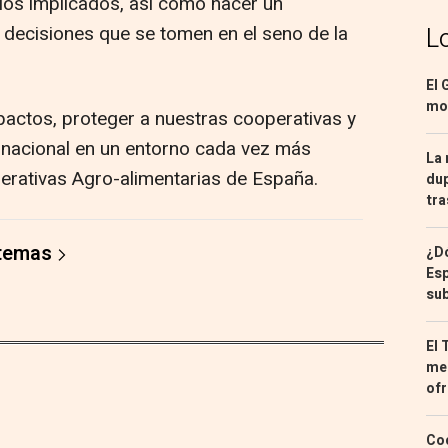
rios implicados, así como hacer un
 decisiones que se tomen en el seno de la
L
El 
mon
pactos, proteger a nuestras cooperativas y
rnacional en un entorno cada vez más
La 
perativas Agro-alimentarias de España.
dup
tra
 temas
¿Dó
Esp
sub
El 
med
ofr
Coc