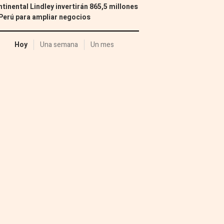
tinental Lindley invertirán 865,5 millones
Perú para ampliar negocios
Hoy
Una semana
Un mes