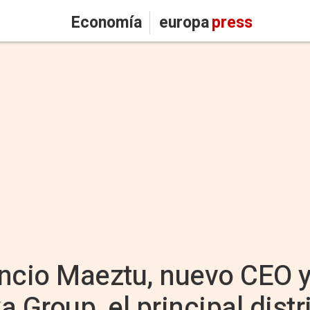
Economía
europa
press
ncio Maeztu, nuevo CEO y
 Group, el principal distr