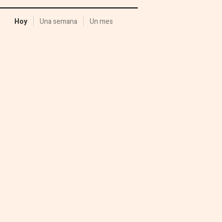
Hoy
Una semana
Un mes