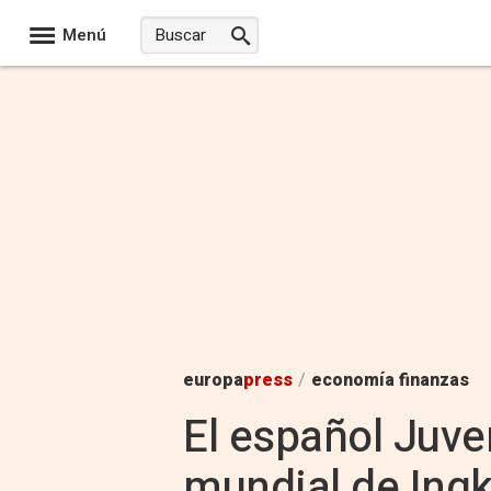
Menú
europa
press
/
economía finanzas
El español Juve
mundial de Ingka