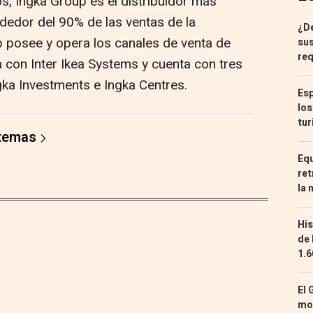
, Ingka Group es el distribuidor más
ededor del 90% de las ventas de la
¿De
p posee y opera los canales de venta de
sus
req
 con Inter Ikea Systems y cuenta con tres
ngka Investments e Ingka Centres.
Esp
los
tur
 temas
Equ
ret
la 
His
de 
1.6
El 
mon