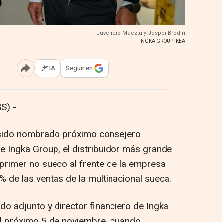
Juvencio Maeztu y Jesper Brodin
- INGKA GROUP IKEA
IA
Seguir en
Abrir opciones para compartir
S) -
 sido nombrado próximo consejero
e Ingka Group, el distribuidor más grande
l primer no sueco al frente de la empresa
 de las ventas de la multinacional sueca.
do adjunto y director financiero de Ingka
el próximo 5 de noviembre, cuando