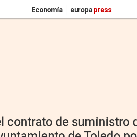
Economía
europa
press
el contrato de suministro 
yuntamiento de Toledo po