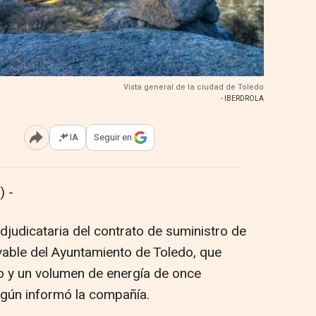
Vista general de la ciudad de Toledo
- IBERDROLA
IA
Seguir en
Abrir opciones para compartir
 -
adjudicataria del contrato de suministro de
ovable del Ayuntamiento de Toledo, que
o y un volumen de energía de once
egún informó la compañía.