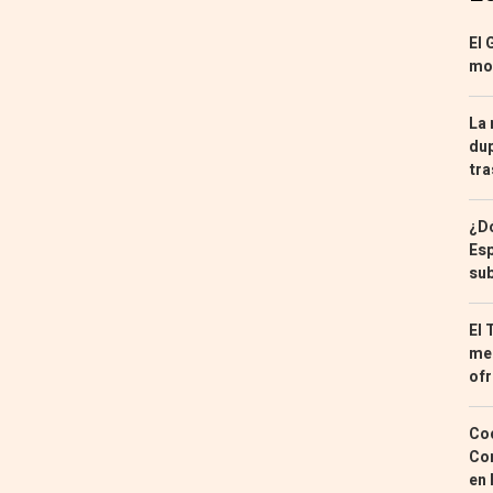
El 
mon
La 
dup
tra
¿Dó
Esp
sub
El 
med
ofr
Coc
Con
en 