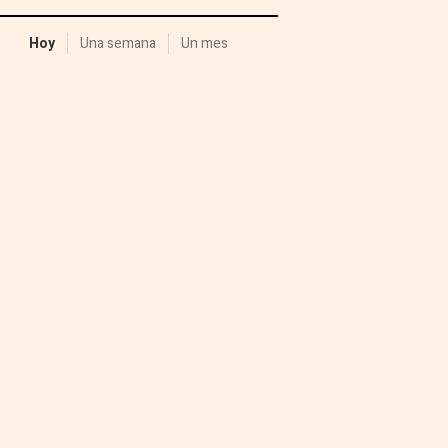
Hoy
Una semana
Un mes