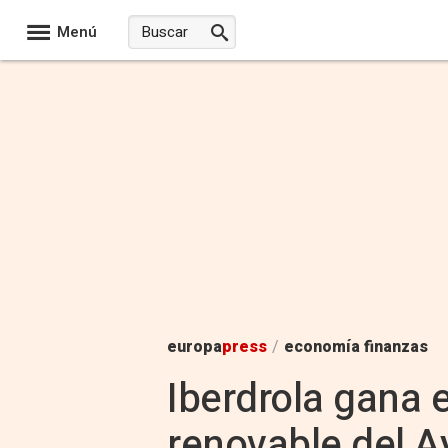
Menú
europa
press
/
economía finanzas
Iberdrola gana 
renovable del A