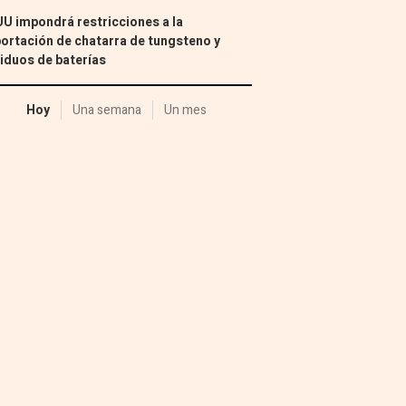
U impondrá restricciones a la
ortación de chatarra de tungsteno y
iduos de baterías
Hoy
Una semana
Un mes