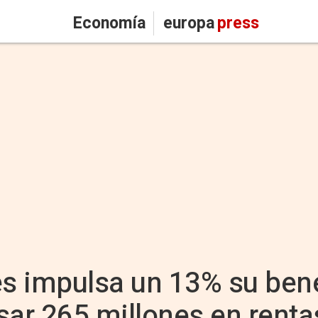
Economía
europa
press
es impulsa un 13% su bene
esar 265 millones en renta