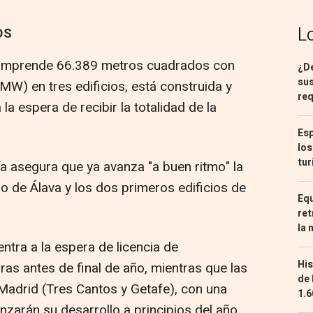
L
OS
e comprende 66.389 metros cuadrados con
¿De
sus
W) en tres edificios, está construida y
req
la espera de recibir la totalidad de la
Esp
los
tur
ía asegura que ya avanza "a buen ritmo" la
o de Álava y los dos primeros edificios de
Equ
ret
la 
entra a la espera de licencia de
His
bras antes de final de año, mientras que las
de 
Madrid (Tres Cantos y Getafe), con una
1.6
nzarán su desarrollo a principios del año