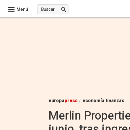
Menú
europa
press
/
economía finanzas
Merlin Properti
junio, tras ingr