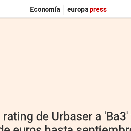
Economía
europa
press
rating de Urbaser a 'Ba3' 
de euros hasta septiembr