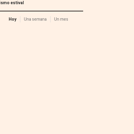
ismo estival
Hoy
Una semana
Un mes