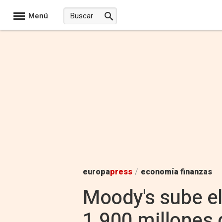
Menú
europa
press
/
economía finanzas
Moody's sube el 
1.900 millones 