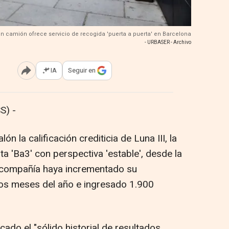
Un camión ofrece servicio de recogida 'puerta a puerta' en Barcelona
- URBASER - Archivo
IA
Seguir en
Abrir opciones para compartir
S) -
 la calificación crediticia de Luna III, la
a 'Ba3' con perspectiva 'estable', desde la
a compañía haya incrementado su
ros meses del año e ingresado 1.900
cado el "sólido historial de resultados