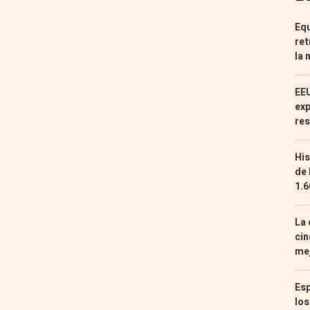
Equ
ret
la 
EEU
exp
res
His
de 
1.6
La 
cin
mej
Esp
los