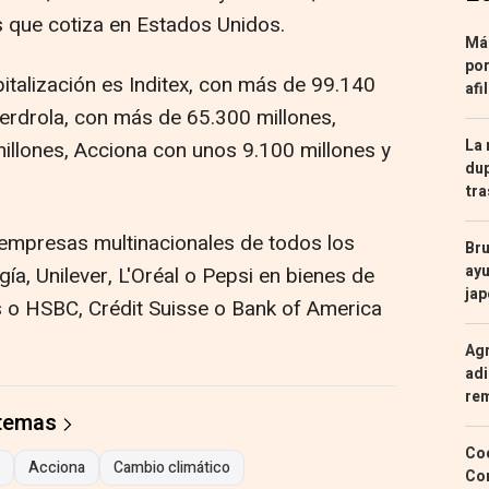
 que cotiza en Estados Unidos.
Más
por
italización es Inditex, con más de 99.140
afi
berdrola, con más de 65.300 millones,
La 
llones, Acciona con unos 9.100 millones y
dup
tra
 empresas multinacionales de todos los
Bru
ayu
a, Unilever, L'Oréal o Pepsi en bienes de
ja
o HSBC, Crédit Suisse o Bank of America
Agr
adi
re
 temas
Coc
Acciona
Cambio climático
Con