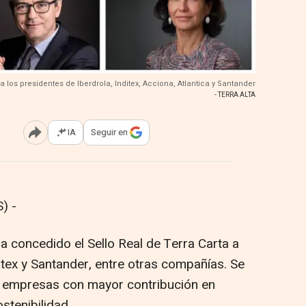
 a los presidentes de Iberdrola, Inditex, Acciona, Atlantica y Santander
- TERRA ALTA
IA
Seguir en
Abrir opciones para compartir
) -
ha concedido el Sello Real de Terra Carta a
ditex y Santander, entre otras compañías. Se
as empresas con mayor contribución en
stenibilidad.