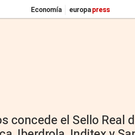
Economía
europa
press
os concede el Sello Real d
ca, Iberdrola, Inditex y S