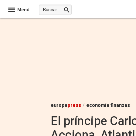
Menú
europa
press
/
economía finanzas
El príncipe Carl
Acciona, Atlanti