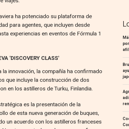
e viajes.
 naviera ha potenciado su plataforma de
L
idad para agentes, que incluyen desde
ta experiencias en eventos de Fórmula 1
Más
por
afi
EVA 'DISCOVERY CLASS'
Bru
 la innovación, la compañía ha confirmado
ayu
ja
os que incluye la construcción de dos
on en los astilleros de Turku, Finlandia.
Agr
adi
tratégica es la presentación de la
re
rollo de esta nueva generación de buques,
Coc
o un acuerdo con los astilleros franceses
Con