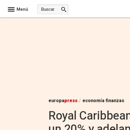
Menú
europa
press
/
economía finanzas
Royal Caribbean
un 20% y adelan