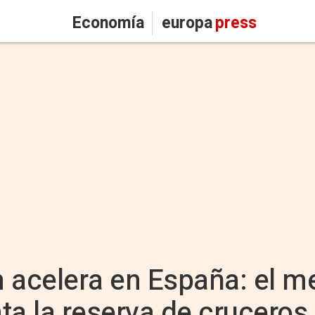
Economía
europa
press
 acelera en España: el m
ta la reserva de cruceros