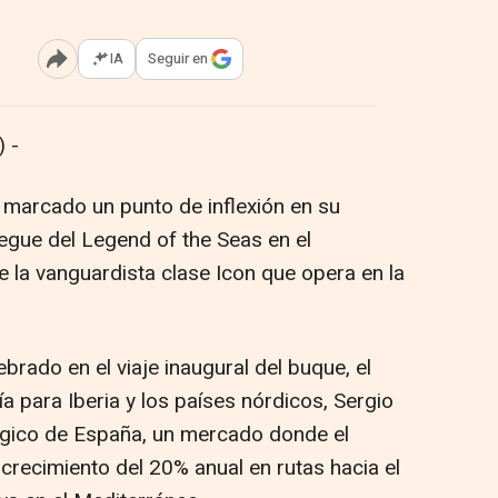
IA
Seguir en
Abrir opciones para compartir
 -
a marcado un punto de inflexión en su
iegue del Legend of the Seas en el
 la vanguardista clase Icon que opera en la
rado en el viaje inaugural del buque, el
a para Iberia y los países nórdicos, Sergio
égico de España, un mercado donde el
crecimiento del 20% anual en rutas hacia el