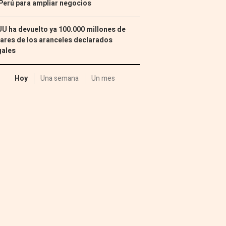
Perú para ampliar negocios
U ha devuelto ya 100.000 millones de
ares de los aranceles declarados
gales
Hoy
Una semana
Un mes