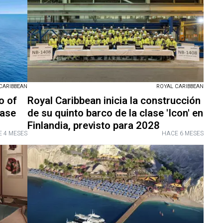
CARIBBEAN
ROYAL CARIBBEAN
o of
Royal Caribbean inicia la construcción
lase
de su quinto barco de la clase 'Icon' en
Finlandia, previsto para 2028
 4 MESES
HACE 6 MESES