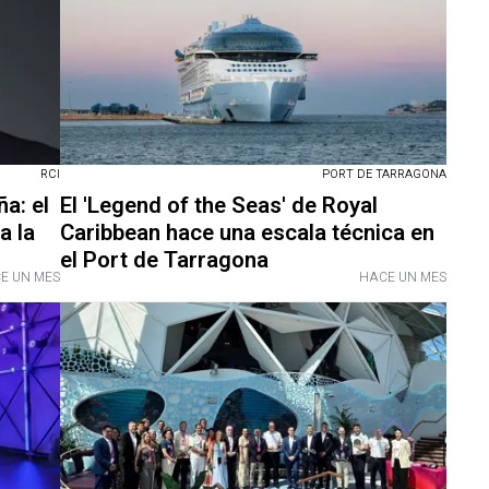
RCI
PORT DE TARRAGONA
a: el
El 'Legend of the Seas' de Royal
a la
Caribbean hace una escala técnica en
el Port de Tarragona
E UN MES
HACE UN MES