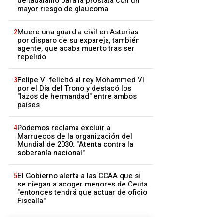
de tadalafilo para la próstata con un
mayor riesgo de glaucoma
2
Muere una guardia civil en Asturias
por disparo de su expareja, también
agente, que acaba muerto tras ser
repelido
3
Felipe VI felicitó al rey Mohammed VI
por el Día del Trono y destacó los
"lazos de hermandad" entre ambos
países
4
Podemos reclama excluir a
Marruecos de la organización del
Mundial de 2030: "Atenta contra la
soberanía nacional"
5
El Gobierno alerta a las CCAA que si
se niegan a acoger menores de Ceuta
"entonces tendrá que actuar de oficio
Fiscalía"