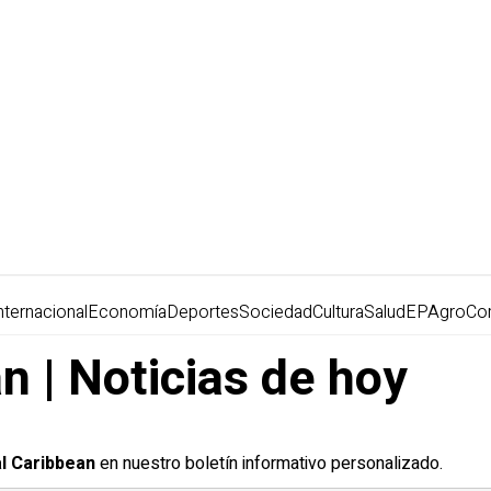
nternacional
Economía
Deportes
Sociedad
Cultura
Salud
EPAgro
Co
n | Noticias de hoy
l Caribbean
en nuestro boletín informativo personalizado.