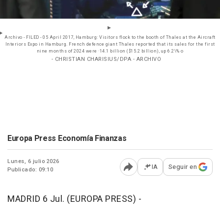
Archivo - FILED - 05 April 2017, Hamburg: Visitors flock to the booth of Thales at the Aircraft
Interiors Expo in Hamburg. French defence giant Thales reported that its sales for the first
nine months of 2024 were ·14.1 billion ($15.2 billion), up 6.2\% o
- CHRISTIAN CHARISIUS/DPA - ARCHIVO
Europa Press Economía Finanzas
Lunes, 6 julio 2026
IA
Seguir en
Publicado: 09:10
Abrir opciones para comp
MADRID 6 Jul. (EUROPA PRESS) -