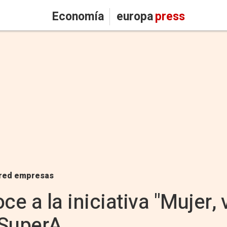
Economía
europa
press
red empresas
ce a la iniciativa "Mujer, 
 SuperA