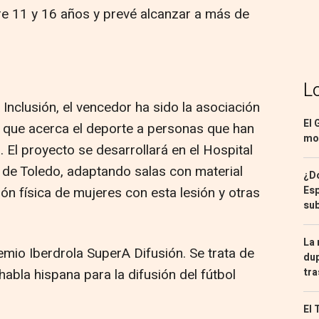
re 11 y 16 años y prevé alcanzar a más de
L
 Inclusión, el vencedor ha sido la asociación
El 
r, que acerca el deporte a personas que han
mon
 El proyecto se desarrollará en el Hospital
 de Toledo, adaptando salas con material
¿Dó
Esp
ión física de mujeres con esta lesión y otras
sub
La 
io Iberdrola SuperA Difusión. Se trata de
dup
tra
habla hispana para la difusión del fútbol
El 