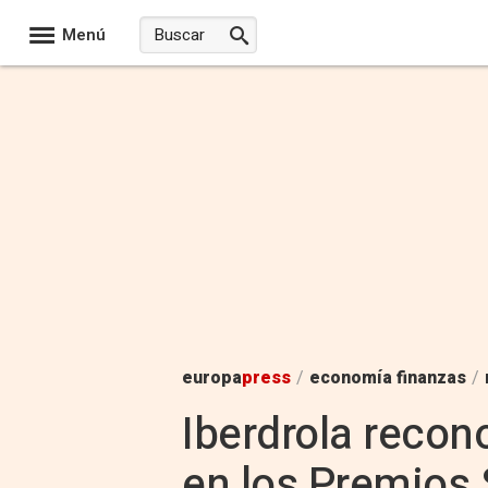
Menú
europa
press
/
economía finanzas
/
Iberdrola recono
en los Premios