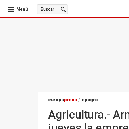
Menú
europa
press
/
epagro
Agricultura.- A
jueves la empre