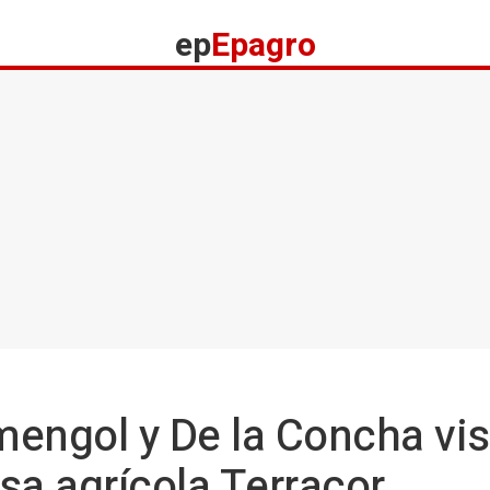
ep
Epagro
rmengol y De la Concha vis
sa agrícola Terracor