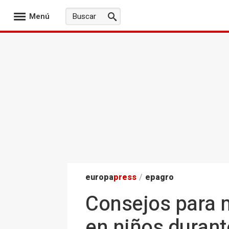
Menú
europa
press
/
epagro
Consejos para 
en niños durant