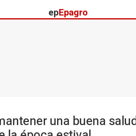
ep
Epagro
mantener una buena salu
e la época estival