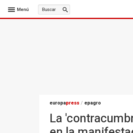
Menú
europa
press
/
epagro
La 'contracumbr
en la manifesta