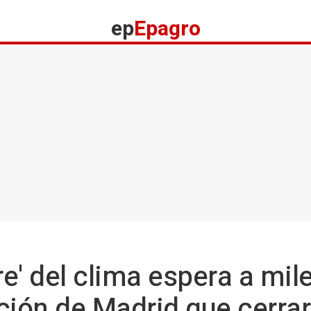
ep
Epagro
e' del clima espera a mil
ción de Madrid que cerra