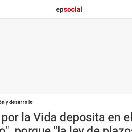
ep
social
n y desarrollo
 por la Vida deposita en 
", porque "la ley de plaz