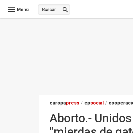
Menú
europa
press
/
ep
social
/
cooperació
Aborto.- Unidos
"mierdas de gato