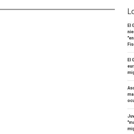
L
El 
nie
"en
Fis
El 
eur
mi
Asc
mac
ocu
Juv
"ma
mig