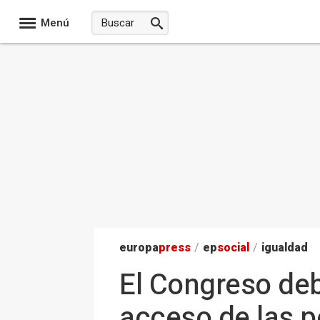
Menú
europa
press
/
ep
social
/
igualdad
El Congreso deb
acceso de las p