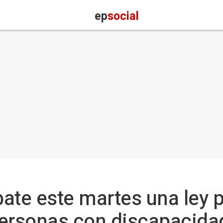
ep
social
ate este martes una ley p
ersonas con discapacidad