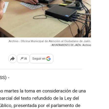
Archivo - Oficina Municipal de Atención al Ciudadano de Jaén.
- AYUNTAMIENTO DE JAÉN - Archivo
IA
Seguir en
Abrir opciones para compartir
S) -
o martes la toma en consideración de una
rcial del texto refundido de la Ley del
blico, presentada por el parlamento de