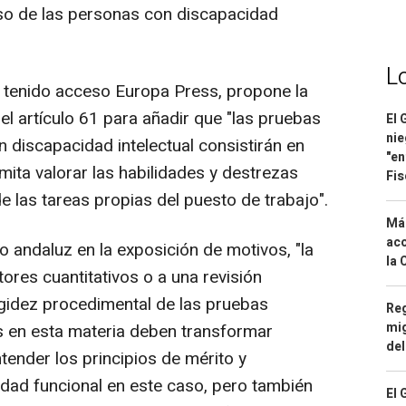
eso de las personas con discapacidad
L
a tenido acceso Europa Press, propone la
l artículo 61 para añadir que "las pruebas
El 
nie
 discapacidad intelectual consistirán en
"en
ita valorar las habilidades y destrezas
Fis
 las tareas propias del puesto de trabajo".
Má
aco
andaluz en la exposición de motivos, "la
la 
tores cuantitativos o a una revisión
rigidez procedimental de las pruebas
Reg
mig
es en esta materia deben transformar
del
tender los principios de mérito y
idad funcional en este caso, pero también
El 