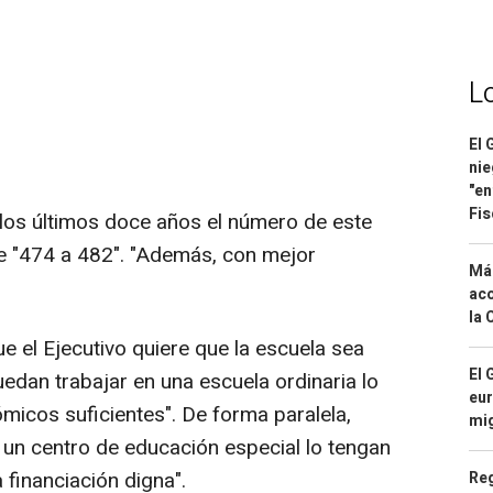
L
El 
nie
"en
Fis
os últimos doce años el número de este
e "474 a 482". "Además, con mejor
Má
aco
la 
 el Ejecutivo quiere que la escuela sea
El 
uedan trabajar en una escuela ordinaria lo
eur
micos suficientes". De forma paralela,
mi
 un centro de educación especial lo tengan
financiación digna".
Reg