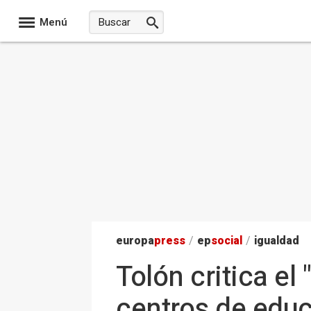
Menú
europa
press
/
ep
social
/
igualdad
Tolón critica el
centros de educ