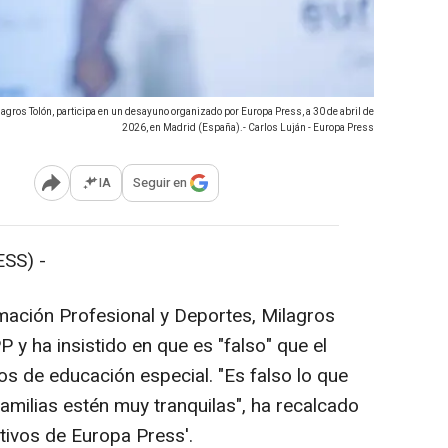
agros Tolón, participa en un desayuno organizado por Europa Press, a 30 de abril de
2026, en Madrid (España).- Carlos Luján - Europa Press
IA
Seguir en
Abrir opciones para compartir
SS) -
ación Profesional y Deportes, Milagros
PP y ha insistido en que es "falso" que el
os de educación especial. "Es falso lo que
familias estén muy tranquilas", ha recalcado
tivos de Europa Press'.