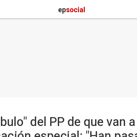
ep
social
 "bulo" del PP de que van a
ación especial: "Han pas