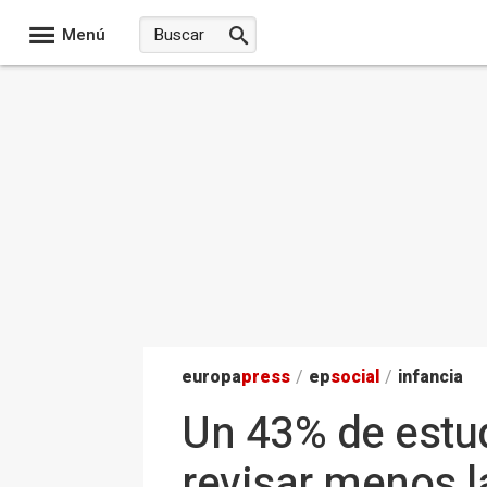
Menú
europa
press
/
ep
social
/
infancia
Un 43% de estu
revisar menos l