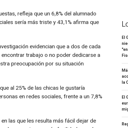
uestas, refleja que un 6,8% del alumnado
iales sería más triste y 43,1% afirma que
L
El 
nie
investigación evidencian que a dos de cada
"en
o encontrar trabajo o no poder dedicarse a
Fis
estra preocupación por su situación
Má
aco
la 
 que al 25% de las chicas le gustaría
sonas en redes sociales, frente a un 7,8%
El 
eur
mi
en las que les resulta más fácil dejar de
Reg