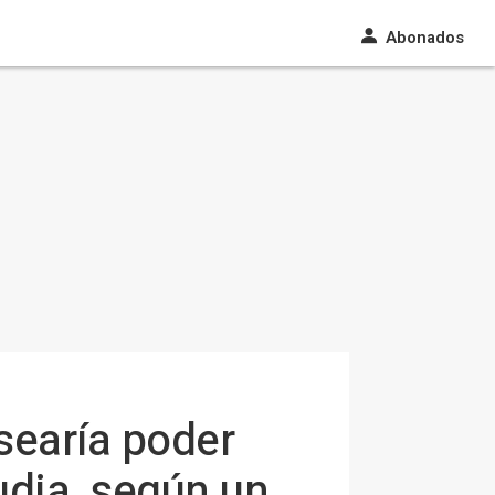
Abonados
searía poder
udia, según un