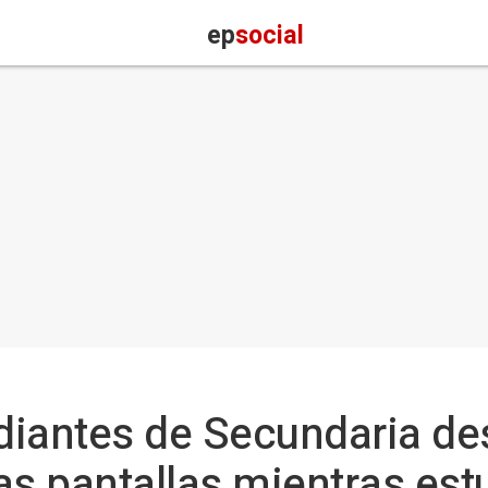
ep
social
diantes de Secundaria de
as pantallas mientras est