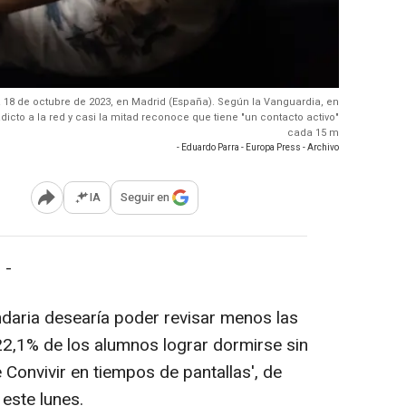
, a 18 de octubre de 2023, en Madrid (España). Según la Vanguardia, en
icto a la red y casi la mitad reconoce que tiene "un contacto activo"
cada 15 m
- Eduardo Parra - Europa Press - Archivo
IA
Seguir en
Abrir opciones para compartir
 -
daria desearía poder revisar menos las
 22,1% de los alumnos lograr dormirse sin
 Convivir en tiempos de pantallas', de
 este lunes.