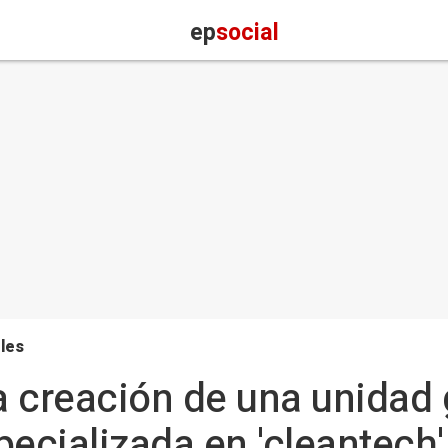
ep
social
les
 creación de una unidad 
pecializada en 'cleantech'