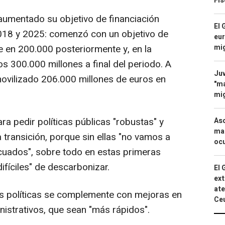
Fis
umentado su objetivo de financiación
El 
2018 y 2025: comenzó con un objetivo de
eur
mi
 en 200.000 posteriormente y, en la
os 300.000 millones a final del periodo. A
Juv
movilizado 206.000 millones de euros en
"ma
mig
a pedir políticas públicas "robustas" y
Asc
mac
 transición, porque sin ellas "no vamos a
ocu
ecuados", sobre todo en estas primeras
ifíciles" de descarbonizar.
El 
ext
ate
as políticas se complemente con mejoras en
Ce
nistrativos, que sean "más rápidos".