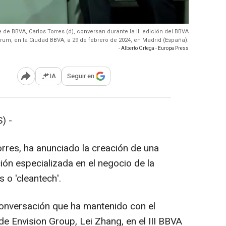
e de BBVA, Carlos Torres (d), conversan durante la III edición del BBVA
orum, en la Ciudad BBVA, a 29 de febrero de 2024, en Madrid (España).
- Alberto Ortega - Europa Press
IA
Seguir en
Abrir opciones para compartir
) -
orres, ha anunciado la creación de una
ión especializada en el negocio de la
 o 'cleantech'.
conversación que ha mantenido con el
e Envision Group, Lei Zhang, en el III BBVA