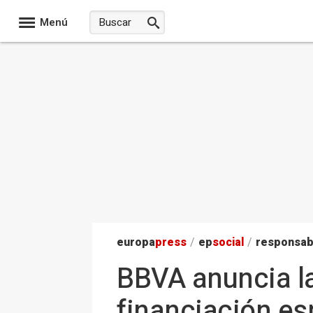
Menú
europa
press
/
ep
social
/
responsab
BBVA anuncia la
financiación es