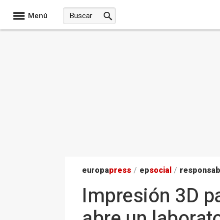
Menú
europa
press
/
ep
social
/
responsab
Impresión 3D pa
abre un laborato