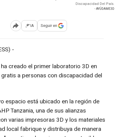
Discapacidad Del País.
- AYÚDAME3D
IA
Seguir en
Abrir opciones para compartir
SS) -
creado el primer laboratorio 3D en
 gratis a personas con discapacidad del
 espacio está ubicado en la región de
HP Tanzania, una de sus alianzas
 con varias impresoras 3D y los materiales
d local fabrique y distribuya de manera