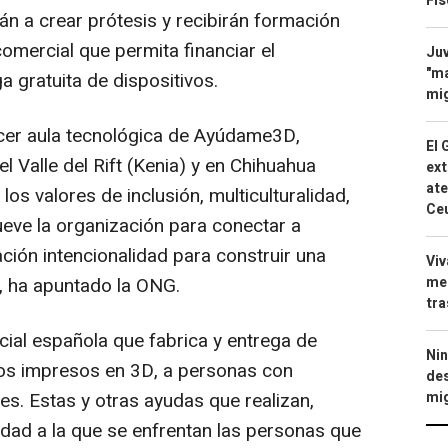
Fis
án a crear prótesis y recibirán formación
comercial que permita financiar el
Juv
"ma
ga gratuita de dispositivos.
mig
er aula tecnológica de Ayúdame3D,
El 
l Valle del Rift (Kenia) y en Chihuahua
ext
ate
los valores de inclusión, multiculturalidad,
Ce
eve la organización para conectar a
ión intencionalidad para construir una
Viv
men
", ha apuntado la ONG.
tra
al española que fabrica y entrega de
Nin
zos impresos en 3D, a personas con
des
mig
s. Estas y otras ayudas que realizan,
ldad a la que se enfrentan las personas que