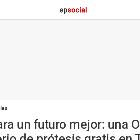
ep
social
les
ra un futuro mejor: una 
rio de prótesis gratis en