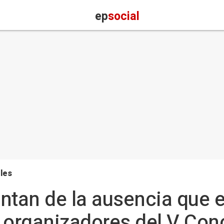
ep
social
les
ntan de la ausencia que 
 organizadores del V Con