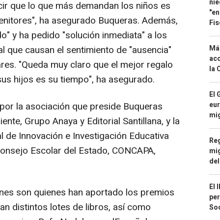
nie
ir que lo que más demandan los niños es
"en
enitores", ha asegurado Buqueras. Además,
Fis
 y ha pedido "solución inmediata" a los
al que causan el sentimiento de "ausencia"
Má
aco
ares. "Queda muy claro que el mejor regalo
la 
us hijos es su tiempo", ha asegurado.
El 
por la asociación que preside Buqueras
eur
mi
nte, Grupo Anaya y Editorial Santillana, y la
l de Innovación e Investigación Educativa
Reg
 Consejo Escolar del Estado, CONCAPA,
mig
del
El 
nes son quienes han aportado los premios
per
an distintos lotes de libros, así como
Soc