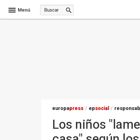
Menú
europa
press
/
ep
social
/
responsab
Los niños "lame
casa" según los