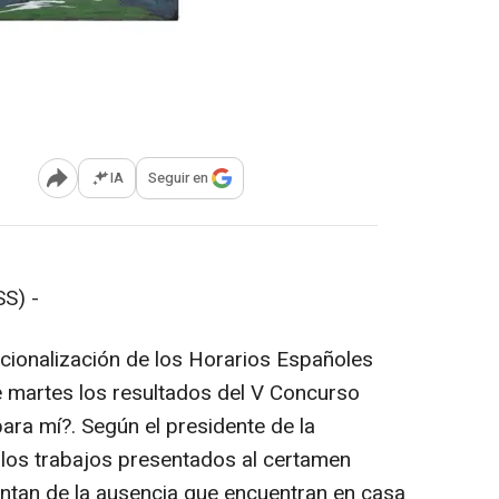
IA
Seguir en
Abrir opciones para compartir
S) -
cionalización de los Horarios Españoles
 martes los resultados del V Concurso
ara mí?. Según el presidente de la
 los trabajos presentados al certamen
ntan de la ausencia que encuentran en casa