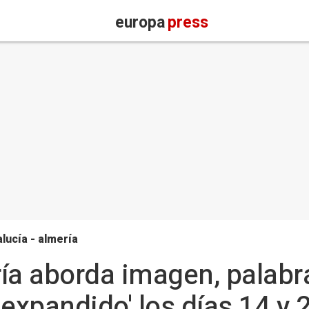
europa
press
lucía - almería
ía aborda imagen, palabra 
e expandido' los días 14 y