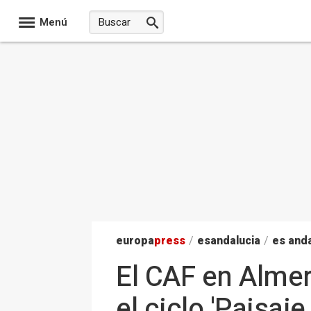
Menú
europa
press
/
esandalucia
/
es anda
El CAF en Almer
el ciclo 'Paisaj