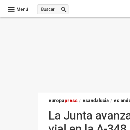
Menú
europa
press
/
esandalucia
/
es anda
La Junta avanza
vial en la A-348