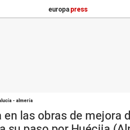
europa
press
lucía - almería
 en las obras de mejora d
 a su paso por Huécija (A