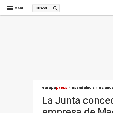
Menú
europa
press
/
esandalucia
/
es anda
La Junta conce
empresa de Maca