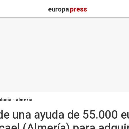
europa
press
lucía - almería
de una ayuda de 55.000 e
el (Almería) para adquir