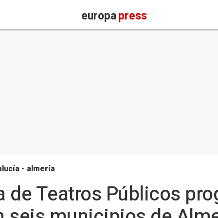
europa
press
lucía - almería
a de Teatros Públicos pr
 seis municipios de Almer