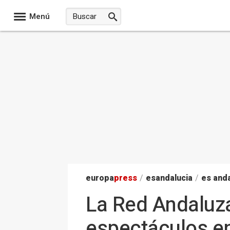
Menú
europa
press
/
esandalucia
/
es anda
La Red Andaluz
espectáculos en