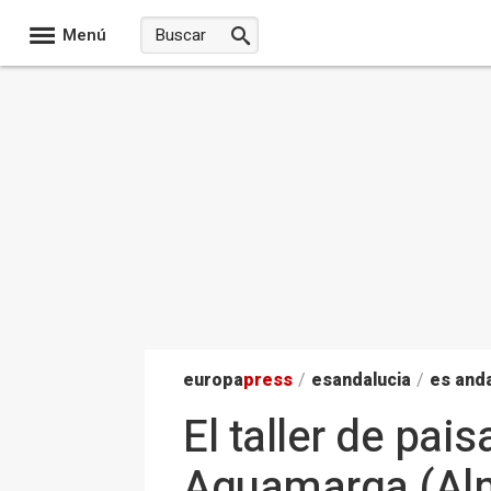
Menú
europa
press
/
esandalucia
/
es anda
El taller de pai
Aguamarga (Alme