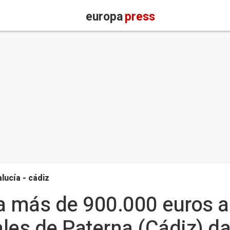
europa
press
lucía - cádiz
a más de 900.000 euros a
les de Paterna (Cádiz) d