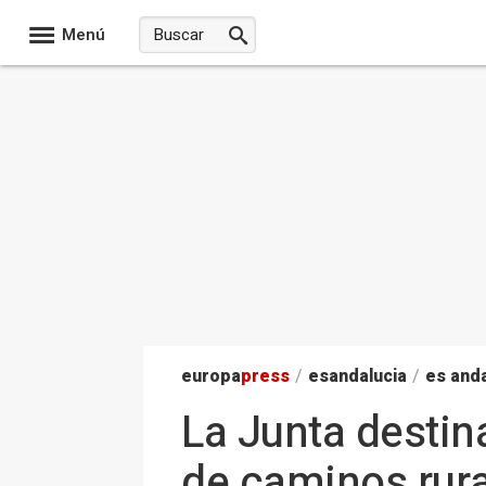
Menú
europa
press
/
esandalucia
/
es anda
La Junta destin
de caminos rura