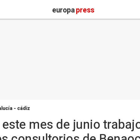
europa
press
lucía - cádiz
a este mes de junio trabaj
os consultorios de Benao