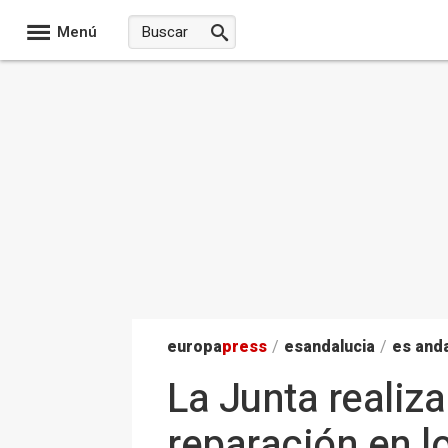
Menú
europa
press
/
esandalucia
/
es anda
La Junta realiz
reparación en l