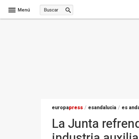
Menú
europa
press
/
esandalucia
/
es anda
La Junta refren
industria auxil