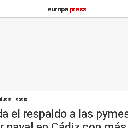
europa
press
lucía - cádiz
da el respaldo a las pymes
iar naval en Cádiz con más