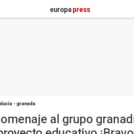
europa
press
lucía - granada
homenaje al grupo granad
proyecto educativo ¡Bravo