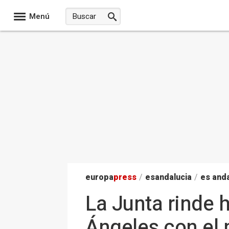
Menú
europa
press
/
esandalucia
/
es anda
La Junta rinde 
Ángeles con el 