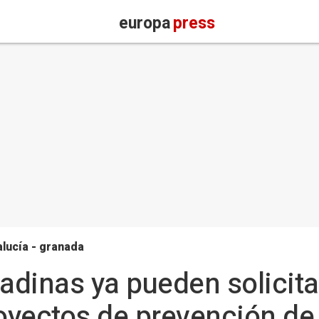
europa
press
lucía - granada
dinas ya pueden solicita
royectos de prevención de