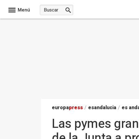
Menú
europa
press
/
esandalucia
/
es anda
Las pymes grana
de la Junta a p