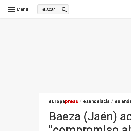
Menú
europa
press
/
esandalucia
/
es anda
Baeza (Jaén) ac
"compromiso alt