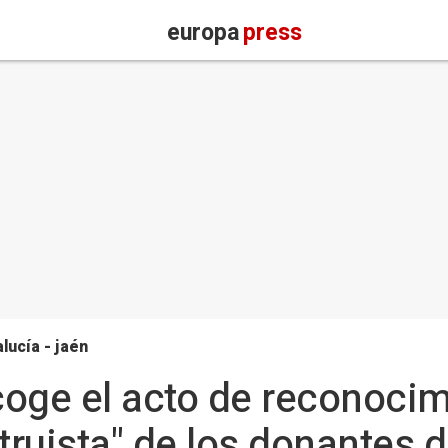
europa
press
lucía - jaén
oge el acto de reconocim
ruista" de los donantes d