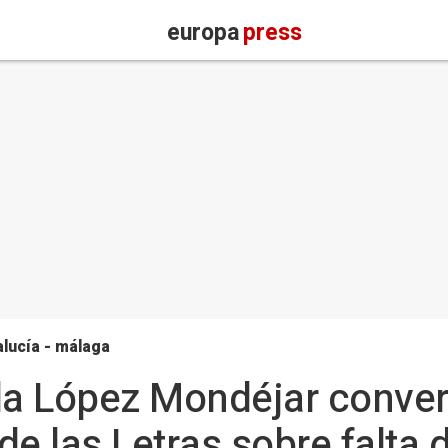
europa
press
lucía - málaga
la López Mondéjar conver
e las Letras sobre falta 