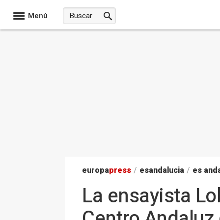
Menú
europa
press
/
esandalucia
/
es anda
La ensayista Lo
Centro Andaluz d