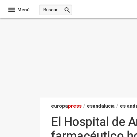
Menú
europa
press
/
esandalucia
/
es anda
El Hospital de 
farmacéutico ho