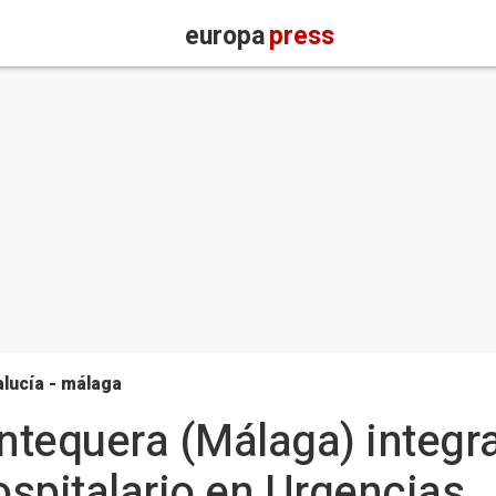
europa
press
lucía - málaga
Antequera (Málaga) integra
spitalario en Urgencias