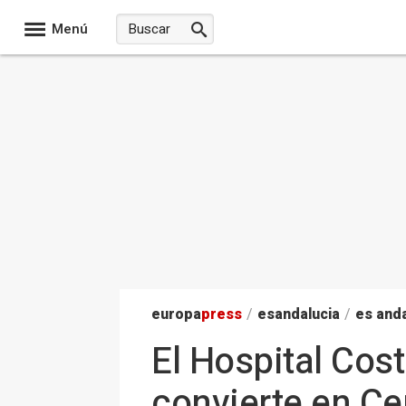
Menú
europa
press
/
esandalucia
/
es anda
El Hospital Cos
convierte en Ce