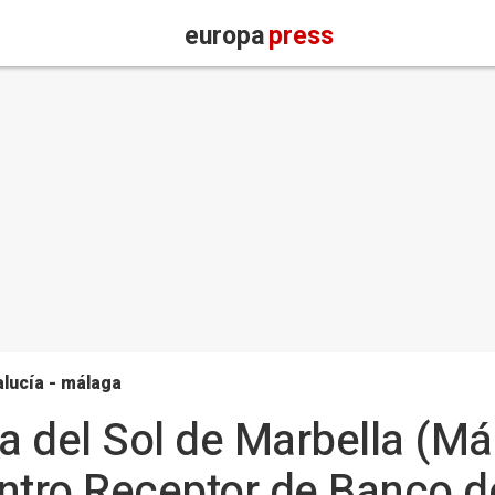
europa
press
lucía - málaga
ta del Sol de Marbella (Má
ntro Receptor de Banco 