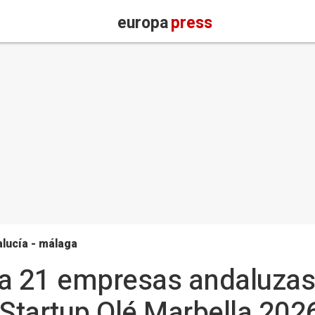
europa
press
lucía - málaga
a 21 empresas andaluzas 
'Startup Olé Marbella 2026