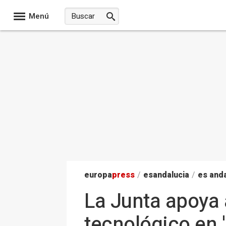
Menú
europa
press
/
esandalucia
/
es anda
La Junta apoya 
tecnológico en 