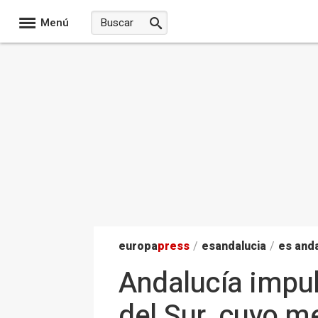
Menú
europa
press
/
esandalucia
/
es anda
Andalucía impul
del Sur, cuyo m