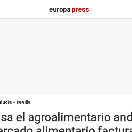
europa
press
lucía - sevilla
sa el agroalimentario an
ercado alimentario factu